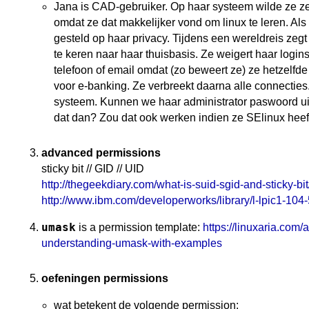
Jana is CAD-gebruiker. Op haar systeem wilde ze zel
omdat ze dat makkelijker vond om linux te leren. Als
gesteld op haar privacy. Tijdens een wereldreis zegt 
te keren naar haar thuisbasis. Ze weigert haar login
telefoon of email omdat (zo beweert ze) ze hetzelfd
voor e-banking. Ze verbreekt daarna alle connectie
systeem. Kunnen we haar administrator paswoord 
dat dan? Zou dat ook werken indien ze SElinux heef
advanced permissions
sticky bit // GID // UID
http://thegeekdiary.com/what-is-suid-sgid-and-sticky-bit
http://www.ibm.com/developerworks/library/l-lpic1-104-
umask
is a permission template:
https://linuxaria.com/a
understanding-umask-with-examples
oefeningen permissions
wat betekent de volgende permission: