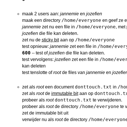
maak 2 users aan:
jannemie
en
jozefien
/home/everyone
maak een directory
en geef ze e
/home/everyone
jannemie
zet nu een file in
, met
jozefien
die file kan deleten.
/home/everyone
zet nu de
sticky bit
aan op
/home/ever
test opnieuw:
jannemie
zet een file in
600
-- test of
jozefien
die file kan deleten.
/home/eve
test vervolgens:
jozefien
zet een file in
kan deleten
test tenslotte of
root
de files van
jannemie
en
jozefie
donttouch.txt
/ho
zet als
root
een document
in
donttouch.t
zet als
root
de
immutable bit
aan op
donttouch.txt
probeer als
root
te verwijderen.
/home/everyone
probeer als
root
de directory
te 
zet de immutable bit uit
/home/everyon
verwijder nu als
root
de directory