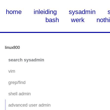
home
inleiding
sysadmin
bash
werk
noth
linux800
Skip
search sysadmin
to
Main
vim
Content
grep/find
find
shell admin
find oefeningen
advanced user admin