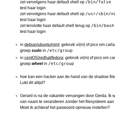
/bin/false
zet vervolgens haar default shell op
test haar login
/usr/sbin/n
zet vervolgens haar default shell op
test haar login
/bin/bash
zet tenslotte haar default shell terug op
test haar login
in
debian/ubuntu/mint
: gebruik vi(m) of pico om carl
/etc/group
groep
sudo
in
in
centOS/redhat/fedora
: gebruik vi(m) of pico om ca
/etc/group
groep
wheel
in
hoe kan een hacker aan de hand van de shadow fil
Lukt dit altijd?
Gerard is na de vakantie vervangen door Gerda. Ik 
van naam te veranderen zonder het filesysteem aan 
Moet ik achteraf het paswoord opnieuw instellen?