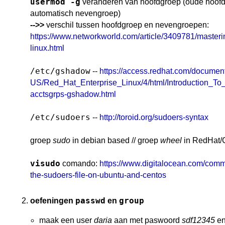
usermod -g
veranderen van hoofdgroep (oude hoofd
automatisch nevengroep)
-->>
verschil tussen hoofdgroep en nevengroepen:
https://www.networkworld.com/article/3409781/masteri
linux.html
/etc/gshadow
--
https://access.redhat.com/document
US/Red_Hat_Enterprise_Linux/4/html/Introduction_To
acctsgrps-gshadow.html
/etc/sudoers
--
http://toroid.org/sudoers-syntax
groep
sudo
in debian based // groep
wheel
in RedHat
visudo
comando:
https://www.digitalocean.com/commun
the-sudoers-file-on-ubuntu-and-centos
passwd
group
oefeningen
en
maak een user
daria
aan met paswoord
sdf12345
en