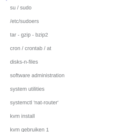
grep regex find
su / sudo
/etc/sudoers
tar - gzip - bzip2
cron / crontab / at
disks-n-files
grub
software administration
lvm2
system utilities
raid
diverse commando's
systemctl 'nat-router'
oefening raid en lvm2
dd
kvm install
kvm gebruiken 1