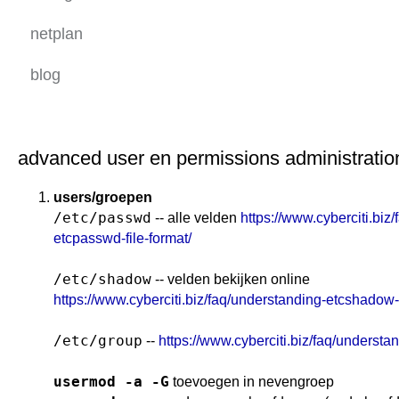
netplan
blog
advanced user en permissions administratio
users/groepen
/etc/passwd
-- alle velden
https://www.cyberciti.biz
etcpasswd-file-format/
/etc/shadow
-- velden bekijken online
https://www.cyberciti.biz/faq/understanding-etcshadow-f
/etc/group
--
https://www.cyberciti.biz/faq/understan
usermod -a -G
toevoegen in nevengroep