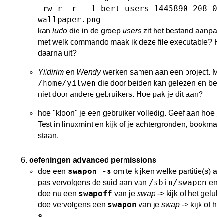
-rw-r--r-- 1 bert users 1445890 208-0
wallpaper.png
kan
ludo
die in de groep
users
zit het bestand aanp
met welk commando maak ik deze file executable? H
daarna uit?
Yildirim
en
Wendy
werken samen aan een project. M
/home/yilwen
die door beiden kan gelezen en b
niet door andere gebruikers. Hoe pak je dit aan?
hoe "kloon" je een gebruiker volledig. Geef aan hoe j
Test in linuxmint en kijk of je achtergronden, bookma
staan.
oefeningen advanced permissions
swapon -s
doe een
om te kijken welke partitie(s) ak
/sbin/swapon
pas vervolgens de
suid
aan van
en
swapoff
doe nu een
van je
swap
-> kijk of het gelu
swapon
doe vervolgens een
van je
swap
-> kijk of 
s