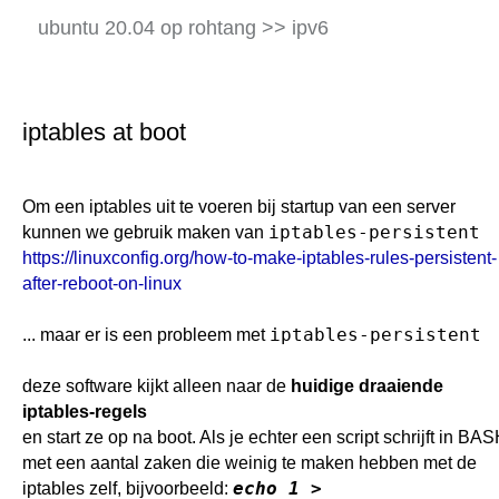
iptables 2020 (5)
mail server 2
destination NAT
LDAP install/config
ubuntu 20.04 op rohtang >> ipv6
apache2-php-mysql-ubu16.04
cloud-nextcloud
iptables 2020 oef (6)
mail server 3
LAN to WORLD
LDAP php-LDAP-admin
port forwarding SSH
iptables 2020 oef (7)
mail server 4
ping naar firewall
LDAP fusiondirectory
iptables at boot
openvpn (2021)
iptables 2020 vpn (8)
mail server 5
iptables oefening
LDAP client
iptables 2020 vpn (9)
squid & squidguard
Om een iptables uit te voeren bij startup van een server
iptables 2020 dns(10)
iptables-persistent
kunnen we gebruik maken van
iptables & squid
https://linuxconfig.org/how-to-make-iptables-rules-persistent-
after-reboot-on-linux
shorewall
iptables-persistent
... maar er is een probleem met
deze software kijkt alleen naar de
huidige draaiende
iptables-regels
en start ze op na boot. Als je echter een script schrijft in BA
met een aantal zaken die weinig te maken hebben met de
echo 1 >
iptables zelf, bijvoorbeeld: