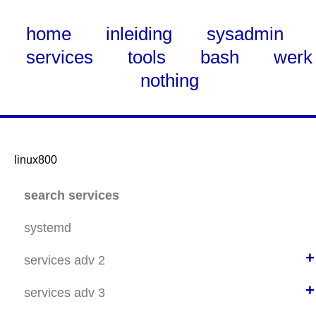
home
inleiding
sysadmin
services
tools
bash
werk
nothing
linux800
Skip
search services
to
Main
systemd
Content
+
services adv 2
+
ubuntu 20.04 static net
services adv 3