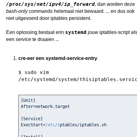
/proc/sys/net/ipv4/ip_forward
, dan worden deze
bash-only
commands helemaal niet bewaard. ... en dus ook
niet uitgevoerd door iptables persistent.
systemd
Een oplossing bestaat erin
jouw iptables-script al
een
service
te draaien ...
cre-eer een systemd-service-entry
$ sudo vim
/etc/systemd/system/thisiptables.servi
[Unit]

After=network.target

[Service]

ExecStart=
/etc/i
ptables/iptables.sh  

[Install]
