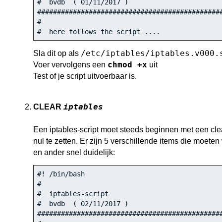
#  bvdb  ( 01/11/2017 )
######
######
######
######
######
######
######
####
#
#  here follows the script ....
/etc/iptables/iptables.v000.
Sla dit op als
chmod +x
Voer vervolgens een
uit
Test of je script uitvoerbaar is.
iptables
CLEAR
Een iptables-script moet steeds beginnen met een clear
nul te zetten. Er zijn 5 verschillende items die moet
en ander snel duidelijk:
#! /bin/bash
#
#  iptables-script 
#  bvdb  ( 02/11/2017 )
######
######
######
######
######
######
######
####