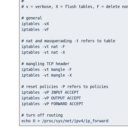
#
# v = verbose, X = flush tables, F = delete no
# general
iptables -vX

iptables -vF

# nat and masquerading -t refers to table
iptables -vt nat -F

iptables -vt nat -X

# mangling TCP header
iptables -vt mangle -F

iptables -vt mangle -X

# reset policies -P refers to policies
iptables -vP INPUT ACCEPT

iptables -vP OUTPUT ACCEPT

iptables -vP FORWARD ACCEPT

# turn off routing
echo 
0
 > /proc/sys/net/ipv4/ip_forward