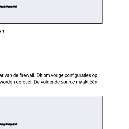
##
######
sh
 van de firewall. Dit om vorige configuraties op
en worden gereset. De volgende
source
maakt één
##
######