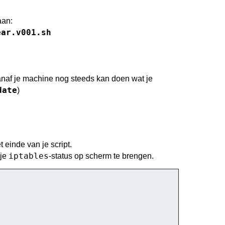
aan:
ear.v001.sh
 vanaf je machine nog steeds kan doen wat je
date
)
einde van je script.
iptables
 je
-status op scherm te brengen.