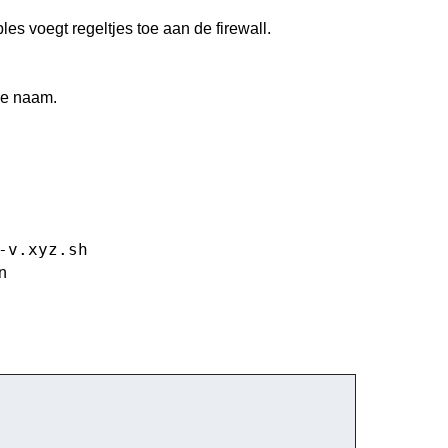
les voegt regeltjes toe aan de firewall.
re naam.
-v.xyz.sh
n