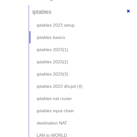
oef-sftp-ubuntu
zabbix
+
DNS basic setup
iptables
apache2-php-mysql-ubu22.04
burn in, and stress tools
DNS reverse zone
iptables 2023 setup
apache2-php-mysql-RH8
openvpn server
DNS master-slave
iptables basics
apache2 virt-host ubuntu
openvpn client
DNS split horizon
iptables 2023(1)
apache2 virt-host RH8
backups revisited
iptables 2023(2)
apache2-sftp-only
iptables 2023(3)
mysql CLI
iptables 2023 dhcpd (4)
DHCP daemon
iptables nat router
NFS
iptables input chain
oef samba server
destination NAT
apache2-php-mysql-ubu16.04
LAN to WORLD