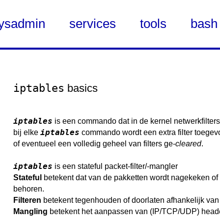
ysadmin
services
tools
bash
iptables
basics
iptables
is een commando dat in de kernel netwerkfilters
iptables
bij elke
commando wordt een extra filter toegev
of eventueel een volledig geheel van filters ge-
cleared
.
iptables
is een stateful packet-filter/-mangler
Stateful
betekent dat van de pakketten wordt nagekeken of
behoren.
Filteren
betekent tegenhouden of doorlaten afhankelijk van
Mangling
betekent het aanpassen van (IP/TCP/UDP) header