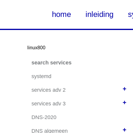
home
inleiding
s
linux800
Skip
search services
to
Main
systemd
Content
+
services adv 2
+
ubuntu 20.04 static net
services adv 3
ssh advanced
timeline project (AVO3-2021) // VDO2026
DNS-2020
ssh keys
syslog server
+
DNS algemeen