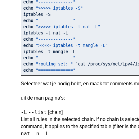
echo
"--------------"
echo
">>>>> iptables -S"
echo
"--------------"
echo
">>>>> iptables -t nat -L"
echo
"--------------"
echo
">>>>> iptables -t mangle -L"
echo
"--------------"
echo
"routing set: "
echo
"=============="
Selecteer wat je nodig hebt, en maak tot comments m
uit de man pagina's:
-L
--list
[chain]
List all rules in the selected chain. If no chain is selec
command, it applies to the specified table (filter is the
nat -n -L