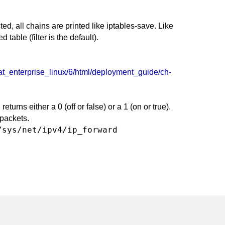
cted, all chains are printed like iptables-save. Like
table (filter is the default).
at_enterprise_linux/6/html/deployment_guide/ch-
d
returns either a 0 (off or false) or a 1 (on or true).
 packets.
/sys/net/ipv4/ip_forward