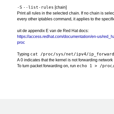
-S
--list-rules
[chain]
Print all rules in the selected chain. If no chain is sele
every other iptables command, it applies to the specified 
uit de appendix E van de Red Hat docs:
https://access.redhat.com/documentation/en-us/red_h
proc
cat /proc/sys/net/ipv4/ip_forwar
Typing
A 0 indicates that the kernel is not forwarding network
echo 1 > /proc
To turn packet forwarding on, run