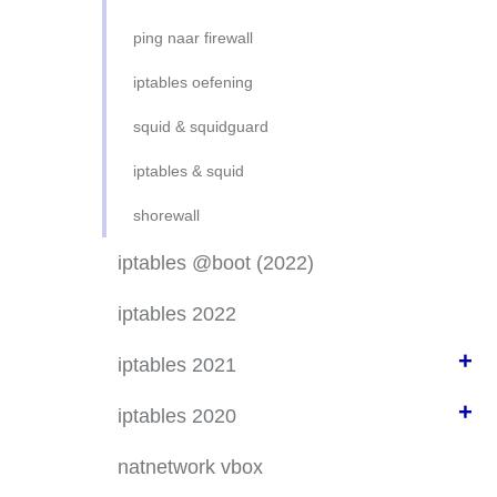
ping naar firewall
iptables oefening
squid & squidguard
iptables & squid
shorewall
iptables @boot (2022)
iptables 2022
+
iptables 2021
+
iptables (1)
iptables 2020
iptables (nat)
iptables 2020 (2)
natnetwork vbox