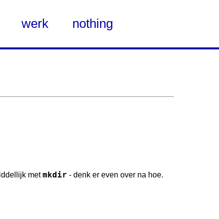
werk
nothing
mkdir
iddellijk met
- denk er even over na hoe.