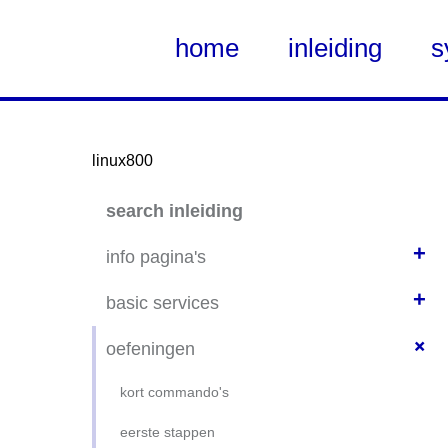
home
inleiding
s
linux800
Skip
search inleiding
to
Main
+
info pagina's
Content
+
wadisda
basic services
distributies
+
static net-config thuis
oefeningen
basishandelingen
LTS, or not LTS
kort commando's
basiscommando's
ssh client
eerste stappen