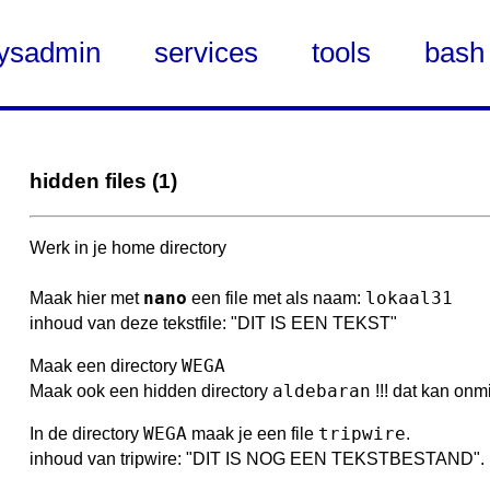
ysadmin
services
tools
bash
hidden files (1)
Werk in je home directory
nano
lokaal31
Maak hier met
een file met als naam:
inhoud van deze tekstfile: "DIT IS EEN TEKST"
WEGA
Maak een directory
aldebaran
Maak ook een hidden directory
!!! dat kan onm
WEGA
tripwire
In de directory
maak je een file
.
inhoud van tripwire: "DIT IS NOG EEN TEKSTBESTAND".