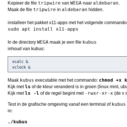
tripwire
WEGA
aldebaran
Kopieer de file
van
naar
.
tripwire
aldebaran
Maak de file
in
hidden.
installeer het pakket x11-apps met het volgende commando
sudo apt install x11-apps
WEGA
kubus
In de directory
maak je een file
inhoud van kubus:
 xcalc & 

 xclock & 
kubus
chmod +x 
Maak
executable met het commando:
ls
Kijk met
of de kleur veranderd is in groen (linux mint, ub
ls -l
-rwxr-xr-x
Kijk met
of de regel begint met
(de x 
kubus
Test in de grafische omgeving vanaf een terminal of
in:
./kubus