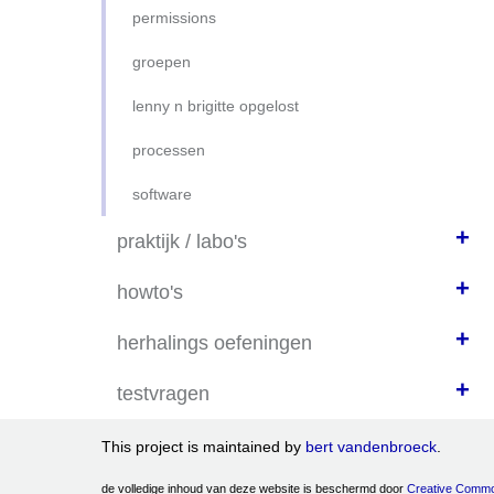
permissions
groepen
lenny n brigitte opgelost
processen
software
+
praktijk / labo's
+
install lnx MINT-MATE
howto's
LAB harddisks 0 (nul)
+
SFTP via filezilla
herhalings oefeningen
lab-disks-2
howto remote connect
+
herh basiscommandos
testvragen
lab-disks-3
herh.oefening basis 1
basiscommando's
This project is maintained by
bert vandenbroeck
.
lab-disks 4
herh.oefening basis 2
netwerk
de volledige inhoud van deze website is beschermd door
Creative Commo