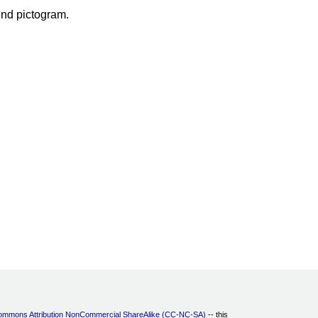
end pictogram.
ommons Attribution NonCommercial ShareAlike (CC-NC-SA)
-- this