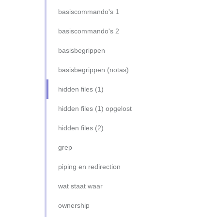
basisbegrippen
ssh client (oefening)
basiscommando's 1
disks overzicht
ssh server (inleiding)
basiscommando's 2
disks en filesystems
apache2 server (inleiding)
basisbegrippen
linux filesystem
apache2 (oefening)
basisbegrippen (notas)
gebruikers en groepen
samba server (inleiding)
hidden files (1)
ownership
samba server (oefening)
hidden files (1) opgelost
permissions begrijpen
netops-ubuntu16-static
hidden files (2)
permissions aanpassen
(2014/15) fixed-ip-mint17
grep
software: apt & dpkg
piping en redirection
processen
wat staat waar
ownership